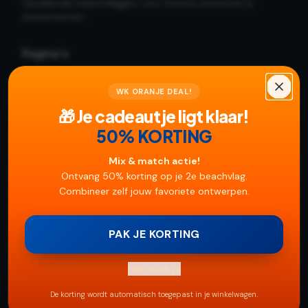
Opvallende beachvlaggen voor horeca, promotie &
evenementen.
Pagina's
🎁 Je cadeautje ligt klaar!
Pak je korting
50% KORTING
Beachvlaggen
WK ORANJE DEAL!
Beachvlag op maat
🎁 Je cadeautje ligt klaar!
Korting 2e vlag
50% KORTING
Contact
Algemene voorwaarden
Mix & match actie!
Sitemap
Ontvang 50% korting op je 2e beachvlag.
Combineer zelf jouw favoriete ontwerpen.
Branches
Snackbar
PAK JE KORTING
IJssalon
Restaurant
Nee dank je
Café
De korting wordt automatisch toegepast in je winkelwagen.
Foodtruck