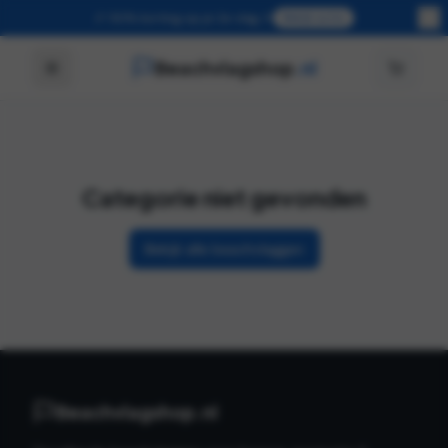
🎉 50% korting op je 2e vlag 🎉
Bekijk actie
Beachvlagshop
.nl
Categorie niet gevonden
Bekijk alle beachvlaggen
Beachvlagshop.nl