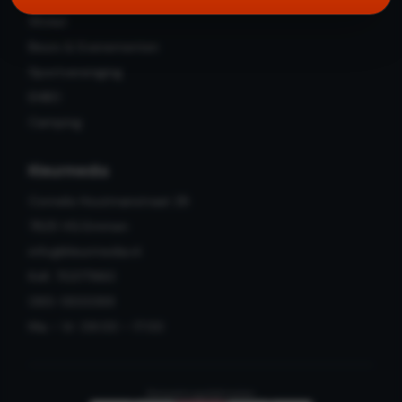
Winkel
Beurs & Evenementen
Sportvereniging
EHBO
Camping
Kleurmedia
Cornelis Houtmanstraat 28
7825 VG Emmen
info@kleurmedia.nl
KvK: 70377960
085-1300089
Ma – Vr: 09:00 – 17:00
Betaalmogelijkheden