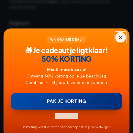
Opvallende beachvlaggen voor horeca, promotie &
evenementen.
Pagina's
🎁 Je cadeautje ligt klaar!
Pak je korting
50% KORTING
Beachvlaggen
WK ORANJE DEAL!
Beachvlag op maat
🎁 Je cadeautje ligt klaar!
Korting 2e vlag
50% KORTING
Contact
Algemene voorwaarden
Mix & match actie!
Sitemap
Ontvang 50% korting op je 2e beachvlag.
Combineer zelf jouw favoriete ontwerpen.
Branches
Snackbar
PAK JE KORTING
IJssalon
Restaurant
Nee dank je
Café
De korting wordt automatisch toegepast in je winkelwagen.
Foodtruck