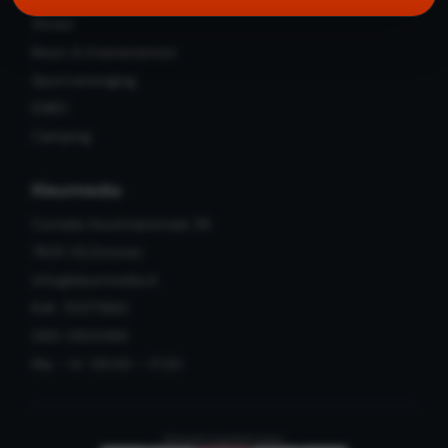
Winkel
Beurs & Evenementen
Sportvereniging
EHBO
Camping
Kleurmedia
Cornelis Houtmanstraat 28
7825 VG Emmen
info@kleurmedia.nl
KvK: 70377960
085-1300089
Ma – Vr: 09:00 – 17:00
Betaalmogelijkheden