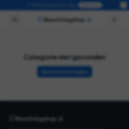
🎉 50% korting op je 2e vlag 🎉
Bekijk actie
Beachvlagshop
.nl
Categorie niet gevonden
Bekijk alle beachvlaggen
Beachvlagshop.nl