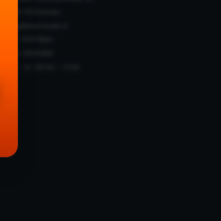
7825 VG Emmen
info@kleurmedia.nl
KvK: 70377960
085-1300089
Ma – Vr: 09:00 – 17:00