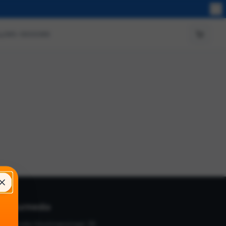
085-1300089
Kleurmedia
Cornelis Houtmanstraat 28