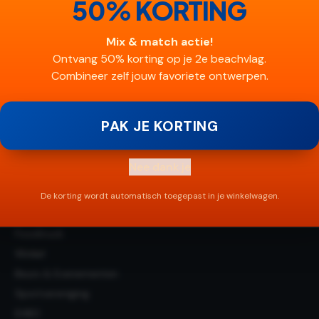
50% KORTING
Beachvlag op maat
Korting 2e vlag
Mix & match actie!
Contact
Ontvang 50% korting op je 2e beachvlag.
Combineer zelf jouw favoriete ontwerpen.
Algemene voorwaarden
Sitemap
PAK JE KORTING
Branches
Snackbar
Nee dank je
IJssalon
Restaurant
De korting wordt automatisch toegepast in je winkelwagen.
Café
Foodtruck
Winkel
Beurs & Evenementen
Sportvereniging
EHBO