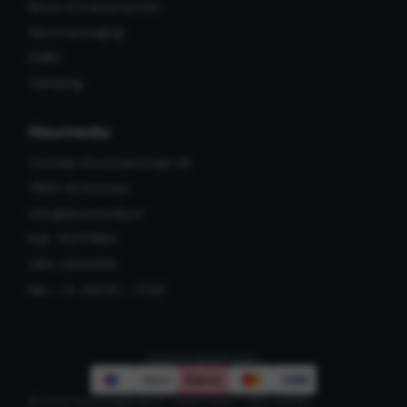
Beurs & Evenementen
Sportvereniging
EHBO
Camping
Kleurmedia
Cornelis Houtmanstraat 28
7825 VG Emmen
info@kleurmedia.nl
KvK: 70377960
085-1300089
Ma – Vr: 09:00 – 17:00
Betaalmogelijkheden
VISA
wero
Klarna.
iDEAL
©
2026
Beachvlagshop.nl – Kleurmedia – Alle rechten