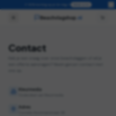
🎉 50% korting op je 2e vlag 🎉
Bekijk actie
Beachvlagshop
.nl
Contact
Heb je een vraag over onze beachvlaggen of wil je
een offerte aanvragen? Neem gerust contact met
ons op.
Kleurmedia
Onderdeel van Kleurmedia
Adres
Cornelis Houtmanstraat 28