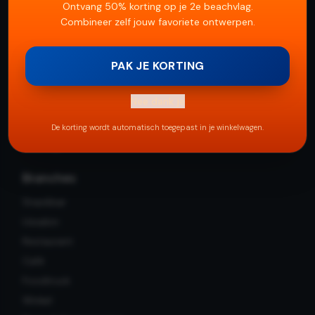
Ontvang 50% korting op je 2e beachvlag.
Pagina's
Combineer zelf jouw favoriete ontwerpen.
Beachvlaggen
PAK JE KORTING
Beachvlag op maat
Korting 2e vlag
Nee dank je
Contact
Algemene voorwaarden
De korting wordt automatisch toegepast in je winkelwagen.
Sitemap
Branches
Snackbar
IJssalon
Restaurant
Café
Foodtruck
Winkel